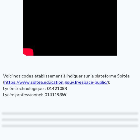
Voici nos codes établissement à indiquer sur la plateforme Soltéa
(
https://www.soltea.education.gouv.fr/espace-public/
):
Lycée technologique :
0142108R
Lycée professionnel:
0141193W