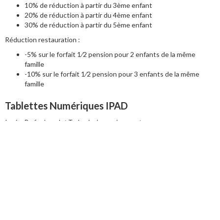
10% de réduction à partir du 3ème enfant
20% de réduction à partir du 4ème enfant
30% de réduction à partir du 5ème enfant
Réduction restauration :
-5% sur le forfait 1⁄2 pension pour 2 enfants de la même
famille
-10% sur le forfait 1⁄2 pension pour 3 enfants de la même
famille
Tablettes Numériques IPAD
Lycées Professionnel et Technologique uniquement
Il est fourni à chaque élève, après accord signé par l’autorité
parentale et responsable légal de l’enfant, une tablette numérique
individuelle, payée sur la durée de la scolarité : 504.00€, selon le
cursus.
- 16,80€ par mois (sur 10 mois) pendant 3 ans.
- 25,20€ par mois (sur 10 mois) pendant 2 ans.
En cas de départ, avant la fin du cursus scolaire, l’Ipad est à rendre
ou à finir de payer