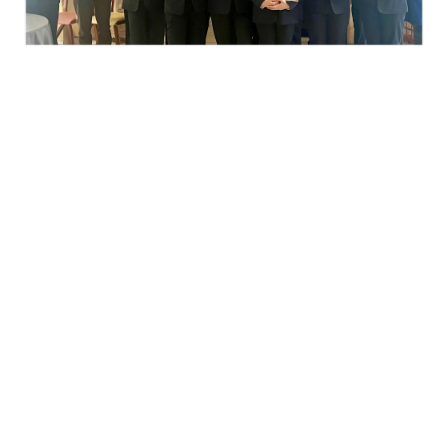
L’intervention de l’eurodéputé
Thomas Pellerin-Carlin
, initialement
prévue cette semaine, aura finalement lieu
en janvier 2026
— une
belle façon de prolonger l’aventure européenne!
ErasmusDays 2025, c’était deux jours d’enthousiasme, de
créativité et de fierté d’appartenir à une Europe ouverte sur le
monde.
22/10/2025