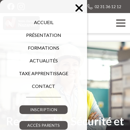
02 31 36 12 12
ACCUEIL
PRÉSENTATION
FORMATIONS
ACTUALITÉS
TAXE APPRENTISSAGE
CONTACT
INSCRIPTION
Responsable Sécurité et
ACCÈS PARENTS